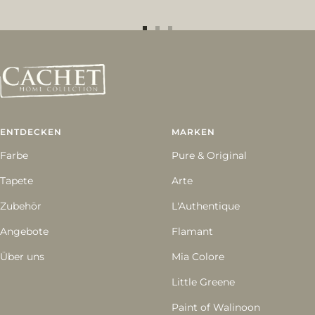
Zur
Zur
Zur
Slide
Slide
Slide
1
2
3
gehen
gehen
gehen
ENTDECKEN
MARKEN
Farbe
Pure & Original
Tapete
Arte
Zubehör
L'Authentique
Angebote
Flamant
Über uns
Mia Colore
Little Greene
Paint of Walinoon