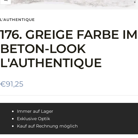
Zoom
L'AUTHENTIQUE
176. GREIGE FARBE IM
BETON-LOOK
L'AUTHENTIQUE
Angebotspreis
€91,25
Immer auf Lager
Exklusive Optik
Kauf auf Rechnung möglich